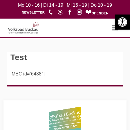
Mo 10 - 16 | Di 14 - 19 | Mi 16 - 19 | Do 10 - 19
Werkzeugle
Open m
Test
[MEC id=“6488″]
Widgets