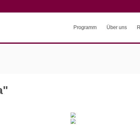
Programm
Über uns
R
a"