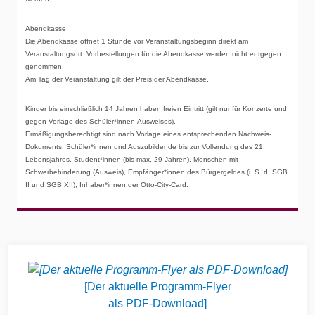
Abendkasse
Die Abendkasse öffnet 1 Stunde vor Veranstaltungsbeginn direkt am
Veranstaltungsort. Vorbestellungen für die Abendkasse werden nicht entgegen
genommen.
Am Tag der Veranstaltung gilt der Preis der Abendkasse.
Kinder bis einschließlich 14 Jahren haben freien Eintritt (gilt nur für Konzerte und
gegen Vorlage des Schüler*innen-Ausweises).
Ermäßigungsberechtigt sind nach Vorlage eines entsprechenden Nachweis-
Dokuments: Schüler*innen und Auszubildende bis zur Vollendung des 21.
Lebensjahres, Student*innen (bis max. 29 Jahren), Menschen mit
Schwerbehinderung (Ausweis), Empfänger*innen des Bürgergeldes (i. S. d. SGB
II und SGB XII), Inhaber*innen der Otto-City-Card.
Widgets
[Der aktuelle Programm-Flyer
als PDF-Download]