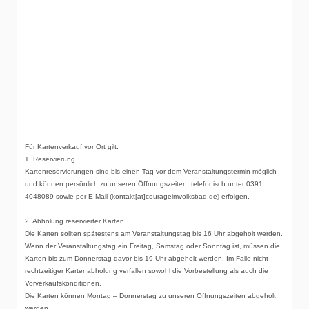
Für Kartenverkauf vor Ort gilt:
1. Reservierung
Kartenreservierungen sind bis einen Tag vor dem Veranstaltungstermin möglich
und können persönlich zu unseren Öffnungszeiten, telefonisch unter 0391
4048089 sowie per E-Mail (kontakt[at]courageimvolksbad.de) erfolgen.
2. Abholung reservierter Karten
Die Karten sollten spätestens am Veranstaltungstag bis 16 Uhr abgeholt werden.
Wenn der Veranstaltungstag ein Freitag, Samstag oder Sonntag ist, müssen die
Karten bis zum Donnerstag davor bis 19 Uhr abgeholt werden. Im Falle nicht
rechtzeitiger Kartenabholung verfallen sowohl die Vorbestellung als auch die
Vorverkaufskonditionen.
Die Karten können Montag – Donnerstag zu unseren Öffnungszeiten abgeholt
werden.